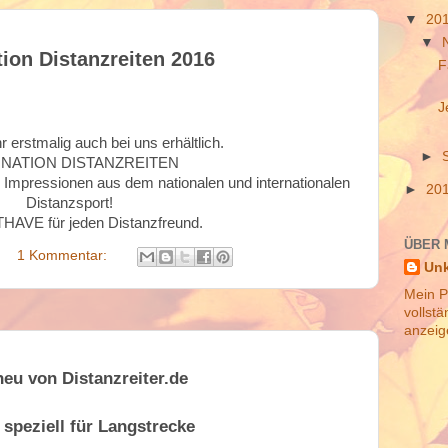
▼
20
▼
tion Distanzreiten 2016
F
J
r erstmalig auch bei uns erhältlich.
►
INATION DISTANZREITEN
 Impressionen aus dem nationalen und internationalen
►
20
Distanzsport!
HAVE für jeden Distanzfreund.
ÜBER 
1 Kommentar:
Un
Mein Pr
vollstä
anzeig
neu von Distanzreiter.de
 speziell für Langstrecke