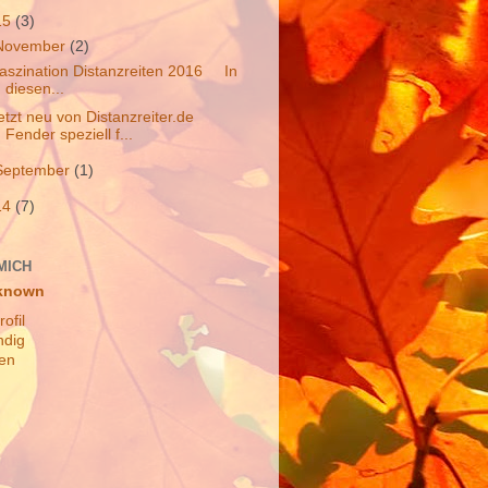
15
(3)
November
(2)
aszination Distanzreiten 2016 In
diesen...
etzt neu von Distanzreiter.de
Fender speziell f...
September
(1)
14
(7)
MICH
known
ofil
ndig
en